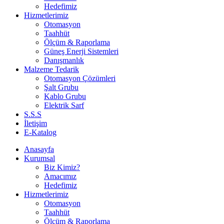
Hedefimiz
Hizmetlerimiz
Otomasyon
Taahhüt
Ölçüm & Raporlama
Güneş Enerji Sistemleri
Danışmanlık
Malzeme Tedarik
Otomasyon Çözümleri
Şalt Grubu
Kablo Grubu
Elektrik Sarf
S.S.S
İletişim
E-Katalog
Anasayfa
Kurumsal
Biz Kimiz?
Amacımız
Hedefimiz
Hizmetlerimiz
Otomasyon
Taahhüt
Ölçüm & Raporlama