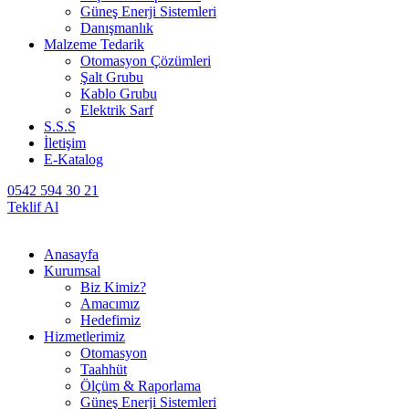
Güneş Enerji Sistemleri
Danışmanlık
Malzeme Tedarik
Otomasyon Çözümleri
Şalt Grubu
Kablo Grubu
Elektrik Sarf
S.S.S
İletişim
E-Katalog
0542 594 30 21
Teklif Al
Anasayfa
Kurumsal
Biz Kimiz?
Amacımız
Hedefimiz
Hizmetlerimiz
Otomasyon
Taahhüt
Ölçüm & Raporlama
Güneş Enerji Sistemleri