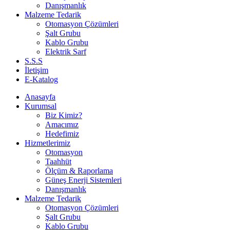
Danışmanlık
Malzeme Tedarik
Otomasyon Çözümleri
Şalt Grubu
Kablo Grubu
Elektrik Sarf
S.S.S
İletişim
E-Katalog
Anasayfa
Kurumsal
Biz Kimiz?
Amacımız
Hedefimiz
Hizmetlerimiz
Otomasyon
Taahhüt
Ölçüm & Raporlama
Güneş Enerji Sistemleri
Danışmanlık
Malzeme Tedarik
Otomasyon Çözümleri
Şalt Grubu
Kablo Grubu