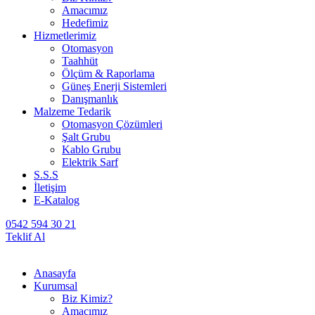
Amacımız
Hedefimiz
Hizmetlerimiz
Otomasyon
Taahhüt
Ölçüm & Raporlama
Güneş Enerji Sistemleri
Danışmanlık
Malzeme Tedarik
Otomasyon Çözümleri
Şalt Grubu
Kablo Grubu
Elektrik Sarf
S.S.S
İletişim
E-Katalog
0542 594 30 21
Teklif Al
Anasayfa
Kurumsal
Biz Kimiz?
Amacımız