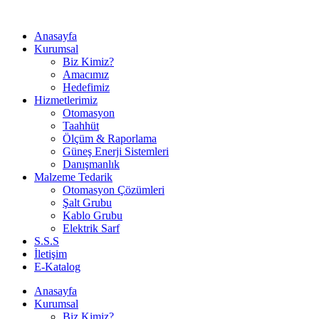
Anasayfa
Kurumsal
Biz Kimiz?
Amacımız
Hedefimiz
Hizmetlerimiz
Otomasyon
Taahhüt
Ölçüm & Raporlama
Güneş Enerji Sistemleri
Danışmanlık
Malzeme Tedarik
Otomasyon Çözümleri
Şalt Grubu
Kablo Grubu
Elektrik Sarf
S.S.S
İletişim
E-Katalog
Anasayfa
Kurumsal
Biz Kimiz?