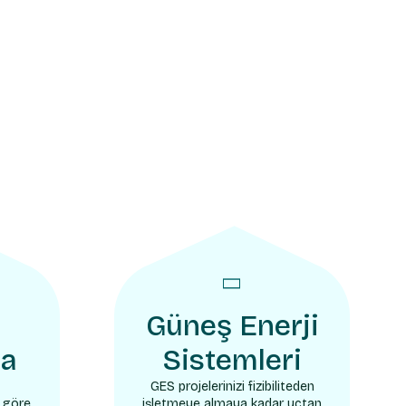
Güneş Enerji
ma
Sistemleri
GES projelerinizi fizibiliteden
a göre
işletmeye almaya kadar uçtan