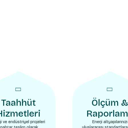
Taahhüt
Ölçüm &
Hizmetleri
Raporla
ji ve endüstriyel projeleri
Enerji altyapılarınızı
nahtar teslim olarak,
uluslararası standartlar