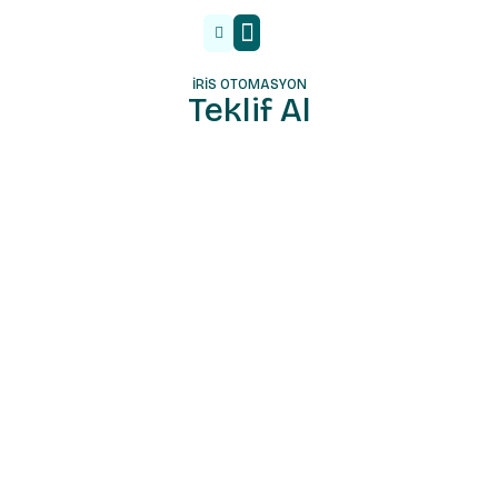
Malzeme Tedarik
İRİS OTOMASYON
Teklif Al