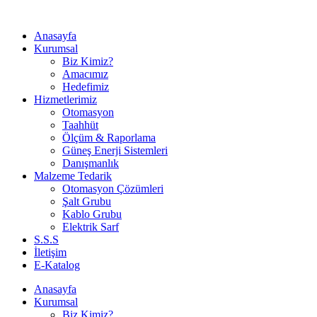
Anasayfa
Kurumsal
Biz Kimiz?
Amacımız
Hedefimiz
Hizmetlerimiz
Otomasyon
Taahhüt
Ölçüm & Raporlama
Güneş Enerji Sistemleri
Danışmanlık
Malzeme Tedarik
Otomasyon Çözümleri
Şalt Grubu
Kablo Grubu
Elektrik Sarf
S.S.S
İletişim
E-Katalog
Anasayfa
Kurumsal
Biz Kimiz?