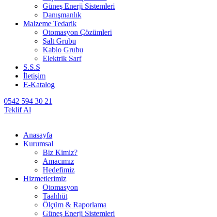
Güneş Enerji Sistemleri
Danışmanlık
Malzeme Tedarik
Otomasyon Çözümleri
Şalt Grubu
Kablo Grubu
Elektrik Sarf
S.S.S
İletişim
E-Katalog
0542 594 30 21
Teklif Al
Anasayfa
Kurumsal
Biz Kimiz?
Amacımız
Hedefimiz
Hizmetlerimiz
Otomasyon
Taahhüt
Ölçüm & Raporlama
Güneş Enerji Sistemleri