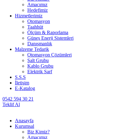
Amacımız
Hedefimiz
Hizmetlerimiz
Otomasyon
Taahhüt
Ölçüm & Raporlama
Güneş Enerji Sistemleri
Danışmanlık
Malzeme Tedarik
Otomasyon Çözümleri
Şalt Grubu
Kablo Grubu
Elektrik Sarf
S.S.S
İletişim
E-Katalog
0542 594 30 21
Teklif Al
Anasayfa
Kurumsal
Biz Kimiz?
Amacımız