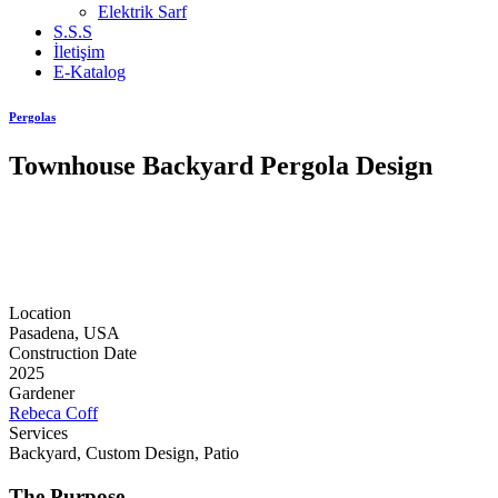
Elektrik Sarf
S.S.S
İletişim
E-Katalog
Pergolas
Townhouse Backyard Pergola Design
Location
Pasadena, USA
Construction Date
2025
Gardener
Rebeca Coff
Services
Backyard, Custom Design, Patio
The Purpose