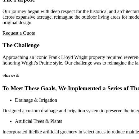
Our journey began with deep respect for the historical and architectura
across expansive acreage, reimagine the outdoor living areas for moder
original design.
Request a Quote
The Challenge
Approaching an iconic Frank Lloyd Wright property required reverence 
honoring Wright’s Prairie style. Our challenge was to reimagine the la
what we do
To Meet These Goals, We Implemented a Series of Thou
Drainage & Irrigation
Designed a custom drainage and irrigation system to preserve the integ
Artificial Trees & Plants
Incorporated lifelike artificial greenery in select areas to reduce ma