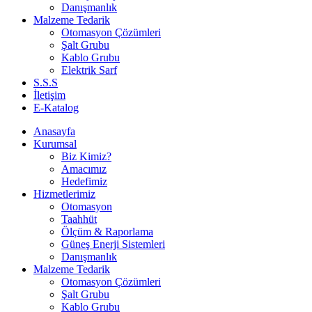
Danışmanlık
Malzeme Tedarik
Otomasyon Çözümleri
Şalt Grubu
Kablo Grubu
Elektrik Sarf
S.S.S
İletişim
E-Katalog
Anasayfa
Kurumsal
Biz Kimiz?
Amacımız
Hedefimiz
Hizmetlerimiz
Otomasyon
Taahhüt
Ölçüm & Raporlama
Güneş Enerji Sistemleri
Danışmanlık
Malzeme Tedarik
Otomasyon Çözümleri
Şalt Grubu
Kablo Grubu