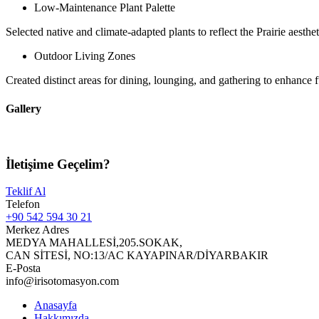
Low-Maintenance Plant Palette
Selected native and climate-adapted plants to reflect the Prairie aesth
Outdoor Living Zones
Created distinct areas for dining, lounging, and gathering to enhance
Gallery
İletişime Geçelim?
Teklif Al
Telefon
+90 542 594 30 21
Merkez Adres
MEDYA MAHALLESİ,205.SOKAK,
CAN SİTESİ, NO:13/AC KAYAPINAR/DİYARBAKIR
E-Posta
info@irisotomasyon.com
Anasayfa
Hakkımızda