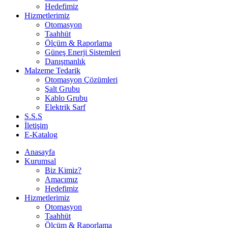
Hedefimiz
Hizmetlerimiz
Otomasyon
Taahhüt
Ölçüm & Raporlama
Güneş Enerji Sistemleri
Danışmanlık
Malzeme Tedarik
Otomasyon Çözümleri
Şalt Grubu
Kablo Grubu
Elektrik Sarf
S.S.S
İletişim
E-Katalog
Anasayfa
Kurumsal
Biz Kimiz?
Amacımız
Hedefimiz
Hizmetlerimiz
Otomasyon
Taahhüt
Ölçüm & Raporlama