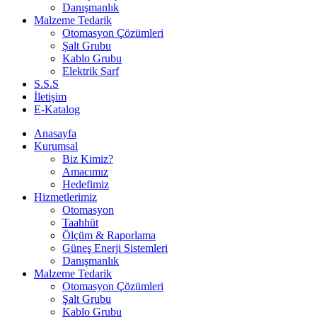
Danışmanlık
Malzeme Tedarik
Otomasyon Çözümleri
Şalt Grubu
Kablo Grubu
Elektrik Sarf
S.S.S
İletişim
E-Katalog
Anasayfa
Kurumsal
Biz Kimiz?
Amacımız
Hedefimiz
Hizmetlerimiz
Otomasyon
Taahhüt
Ölçüm & Raporlama
Güneş Enerji Sistemleri
Danışmanlık
Malzeme Tedarik
Otomasyon Çözümleri
Şalt Grubu
Kablo Grubu