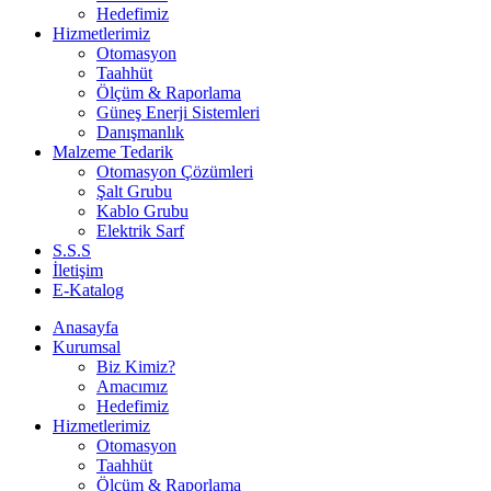
Hedefimiz
Hizmetlerimiz
Otomasyon
Taahhüt
Ölçüm & Raporlama
Güneş Enerji Sistemleri
Danışmanlık
Malzeme Tedarik
Otomasyon Çözümleri
Şalt Grubu
Kablo Grubu
Elektrik Sarf
S.S.S
İletişim
E-Katalog
Anasayfa
Kurumsal
Biz Kimiz?
Amacımız
Hedefimiz
Hizmetlerimiz
Otomasyon
Taahhüt
Ölçüm & Raporlama