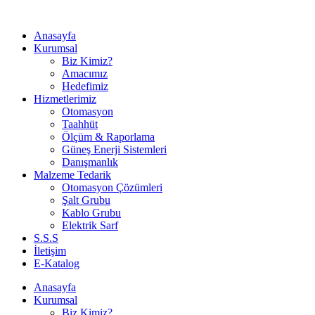
Anasayfa
Kurumsal
Biz Kimiz?
Amacımız
Hedefimiz
Hizmetlerimiz
Otomasyon
Taahhüt
Ölçüm & Raporlama
Güneş Enerji Sistemleri
Danışmanlık
Malzeme Tedarik
Otomasyon Çözümleri
Şalt Grubu
Kablo Grubu
Elektrik Sarf
S.S.S
İletişim
E-Katalog
Anasayfa
Kurumsal
Biz Kimiz?