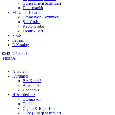
Güneş Enerji Sistemleri
Danışmanlık
Malzeme Tedarik
Otomasyon Çözümleri
Şalt Grubu
Kablo Grubu
Elektrik Sarf
S.S.S
İletişim
E-Katalog
0542 594 30 21
Teklif Al
Anasayfa
Kurumsal
Biz Kimiz?
Amacımız
Hedefimiz
Hizmetlerimiz
Otomasyon
Taahhüt
Ölçüm & Raporlama
Güneş Enerji Sistemleri