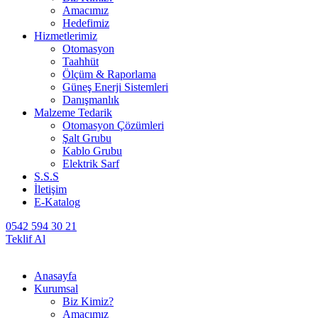
Amacımız
Hedefimiz
Hizmetlerimiz
Otomasyon
Taahhüt
Ölçüm & Raporlama
Güneş Enerji Sistemleri
Danışmanlık
Malzeme Tedarik
Otomasyon Çözümleri
Şalt Grubu
Kablo Grubu
Elektrik Sarf
S.S.S
İletişim
E-Katalog
0542 594 30 21
Teklif Al
Anasayfa
Kurumsal
Biz Kimiz?
Amacımız