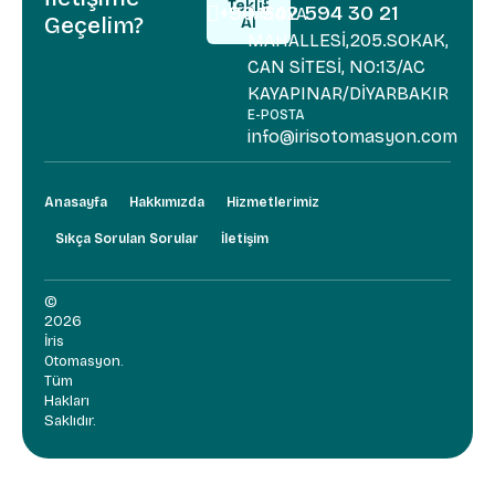
Teklif
+90 542 594 30 21
MEDYA
Geçelim?
Al
+90 542 5
MAHALLESİ,205.SOKAK,
Teklif
Al
CAN SİTESİ, NO:13/AC
KAYAPINAR/DİYARBAKIR
E-POSTA
info@irisotomasyon.com
Anasayfa
Hakkımızda
Hizmetlerimiz
Sıkça Sorulan Sorular
İletişim
©
2026
İris
Otomasyon.
Tüm
Hakları
Saklıdır.