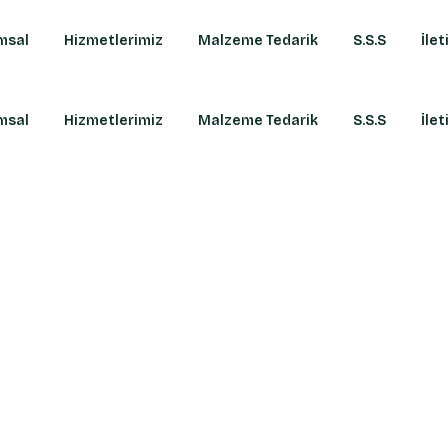
msal
Hizmetlerimiz
Malzeme Tedarik
S.S.S
İlet
msal
Hizmetlerimiz
Malzeme Tedarik
S.S.S
İlet