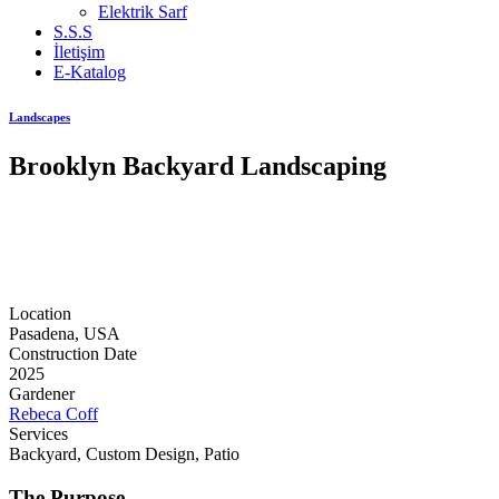
Elektrik Sarf
S.S.S
İletişim
E-Katalog
Landscapes
Brooklyn Backyard Landscaping
Location
Pasadena, USA
Construction Date
2025
Gardener
Rebeca Coff
Services
Backyard, Custom Design, Patio
The Purpose