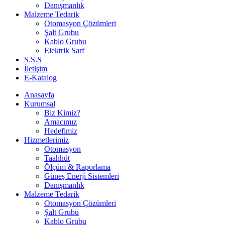
Danışmanlık
Malzeme Tedarik
Otomasyon Çözümleri
Şalt Grubu
Kablo Grubu
Elektrik Sarf
S.S.S
İletişim
E-Katalog
Anasayfa
Kurumsal
Biz Kimiz?
Amacımız
Hedefimiz
Hizmetlerimiz
Otomasyon
Taahhüt
Ölçüm & Raporlama
Güneş Enerji Sistemleri
Danışmanlık
Malzeme Tedarik
Otomasyon Çözümleri
Şalt Grubu
Kablo Grubu