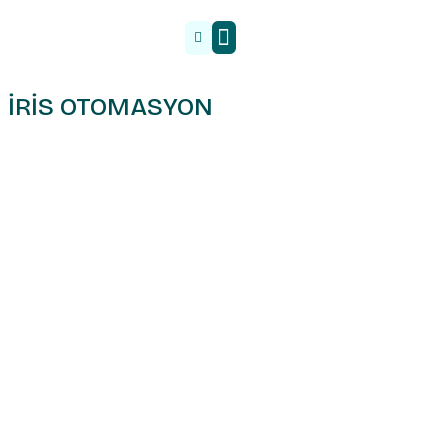
Malzeme Tedarik
İRİS OTOMASYON