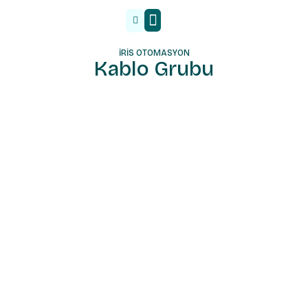
Malzeme Tedarik
İRİS OTOMASYON
Kablo Grubu