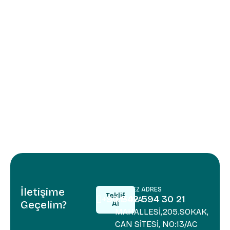
İletişime
TELEFON
MERKEZ ADRES
Teklif
+90 542 594 30 21
MEDYA
Geçelim?
Al
MAHALLESİ,205.SOKAK,
CAN SİTESİ, NO:13/AC